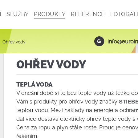
I
SLUŽBY
PRODUKTY
REFERENCE
FOTOGAL
info@euroin
Ohřev vody
OHŘEV VODY
TEPLÁ VODA
V dnešní době si to bez teplé vody už těžko d
Vám s produkty pro ohřev vody značky
STIEB
teplou vodu. Mezi náklady na energie a ochrany
dál více dostává elektrický ohřev teplé vody s 
Cena za ropu a plyn stále roste. Proud je ce
řešením.