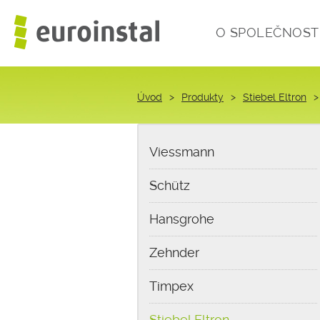
O SPOLEČNOST
Úvod
>
Produkty
>
Stiebel Eltron
>
Viessmann
Schütz
Hansgrohe
Zehnder
Timpex
Stiebel Eltron