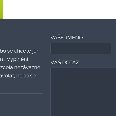
VAŠE JMÉNO
bo se chcete jen
m. Vyplnění
VÁŠ DOTAZ
 zcela nezávazné.
volat, nebo se