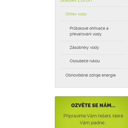
Ohřev vody
Průtokové ohřívače a
převařování vody
Zásobníky vody
Osoušeče rukou
Obnovitelné zdroje energie
OZVĚTE SE NÁM...
Připravíme Vám řešení, které
Vám padne...