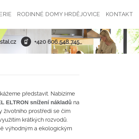
ERIE
RODINNÉ DOMY HRDĚJOVICE
KONTAKT
stal.cz
+420 606 548 745
okážeme představit. Nabízíme
na
EL ELTRON
snížení nákladů
 životního prostředí se čím
využitím krátkých rozvodů.
nově výhodným a ekologickým