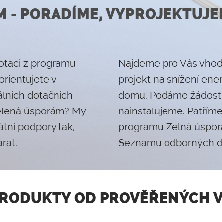
 - PORADÍME, VYPROJEKTUJE
dotaci z programu
Najdeme pro Vás vhodn
rientujete v
projekt na snížení ene
lních dotačních
domu. Podáme žádost 
elená úsporám? My
nainstalujeme. Patříme
tní podpory tak,
programu Zelná úspor
rat.
Seznamu odborných do
PRODUKTY OD PROVĚŘENÝCH 