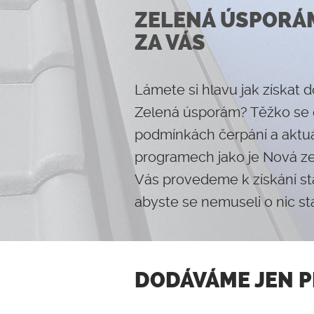
ZELENÁ ÚSPORÁM
ZA VÁS
Lámete si hlavu jak získat 
Zelená úsporám? Těžko se o
podmínkách čerpání a aktuá
programech jako je Nová z
Vás provedeme k získání stá
abyste se nemuseli o nic sta
DODÁVÁME JEN 