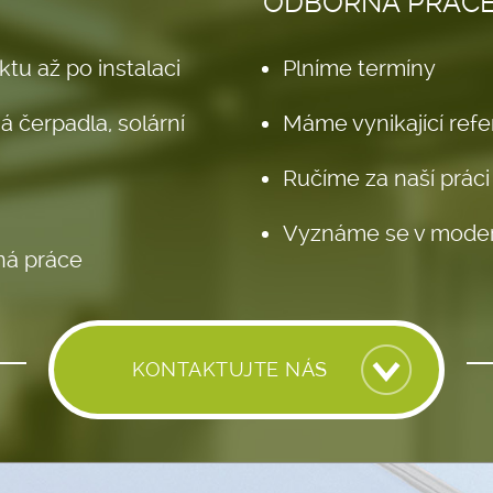
ODBORNÁ PRÁC
tu až po instalaci
Plníme termíny
á čerpadla, solární
Máme vynikající ref
Ručíme za naší práci
Vyznáme se v moder
rná práce
KONTAKTUJTE NÁS