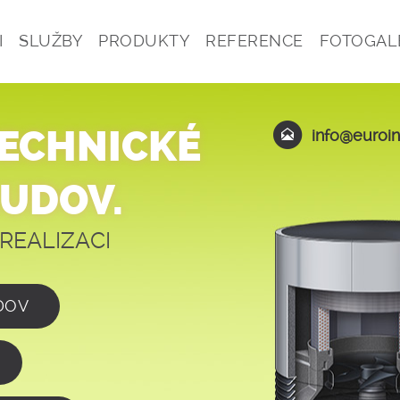
I
SLUŽBY
PRODUKTY
REFERENCE
FOTOGAL
TECHNICKÉ
info@euroin
BUDOV.
REALIZACI
DOV