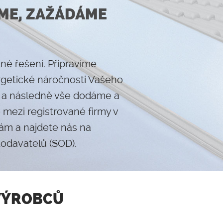
ME, ZAŽÁDÁME
é řešení. Připravíme
rgetické náročnosti Vašeho
a následně vše dodáme a
 mezi registrované firmy v
ám a najdete nás na
davatelů (SOD).
VÝROBCŮ