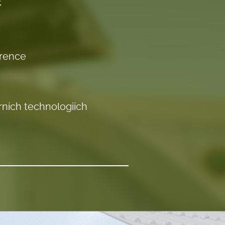
E
erence
ních technologiích