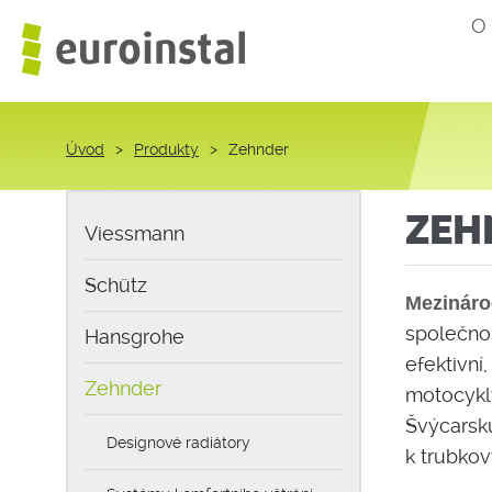
O
Úvod
>
Produkty
>
Zehnder
ZEH
Viessmann
Schütz
Mezináro
společnos
Hansgrohe
efektivní
Zehnder
motocykly
Švýcarsku
Designové radiátory
k trubko