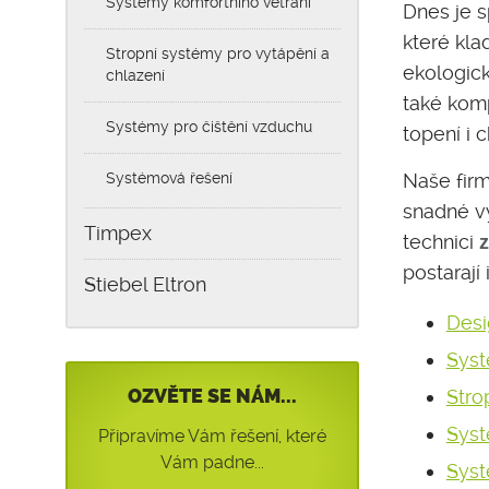
Systémy komfortního větrání
Dnes je 
které kla
Stropní systémy pro vytápění a
ekologick
chlazení
také komp
Systémy pro čištění vzduchu
topení i c
Systémová řešení
Naše fir
snadné vy
Timpex
technici
z
postarají
Stiebel Eltron
Desi
Syst
OZVĚTE SE NÁM...
Stro
Syst
Připravíme Vám řešení, které
Vám padne...
Syst