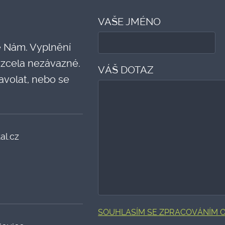
VAŠE JMÉNO
 Nám. Vyplnění
 zcela nezávazné.
VÁŠ DOTAZ
volat, nebo se
al.cz
SOUHLASÍM SE ZPRACOVÁNÍM 