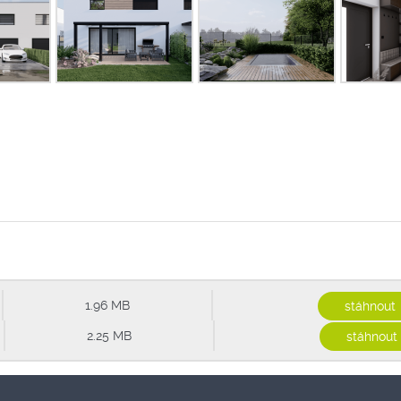
í
1.96 MB
stáhnout
í
2.25 MB
stáhnout