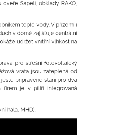
ou dveře Sapeli, obklady RAKO,
bníkem teplé vody. V přízemí i
uch v domě zajišťuje centrální
káže udržet vnitřní vlhkost na
rava pro střešní fotovoltaický
ážová vrata jsou zateplená od
eště připravené stání pro dva
firem je v pilíři integrovaná
ní hala, MHD).