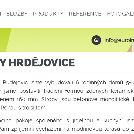
I
SLUŽBY
PRODUKTY
REFERENCE
FOTOGAL
info@euroin
Y HRDĚJOVICE
 Budějovic jsme vybudovali 6 rodinných domů 5+kk
 jsme postavili tradiční formou zděných keramic
enem 160 mm. Stropy jsou betonové monolitické. Pr
u Rehau s trojsklem.
acího pokoje spojeného s jídelnou a kuchyní jsme
Vám zpříjemní vycházení na modřínovou terasu do z