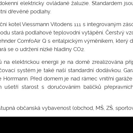
dokenní elektricky ovládané žaluzie. Standardem js
itní dřevěné podlahy.
í kotel Viessmann Vitodens 111 s integrovaným záso
du stará podlahové teplovodní vytápění. Čerstvý vzd
hnder ComfoAir Q s entalpickým výměníkem, který do
rá se o udržení nízké hladiny CO2.
 na elektrickou energii je na domě zrealizována příp
čovací systém je také naší standardní dodávkou. Gar
 Hörrmann. Před domem je nad rámec vnitřní garáže j
m ušetří starost s doručováním balíčků přepravních 
stupná občanská vybavenost (obchod, MŠ, ZŠ, sportov