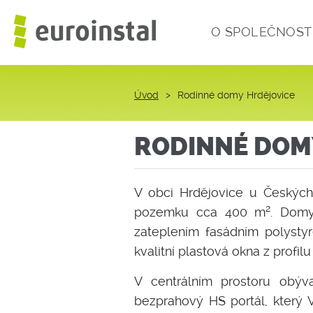
O SPOLEČNOST
Úvod
>
Rodinné domy Hrdějovice
RODINNÉ DOM
V obci Hrdějovice u Českých
2
pozemku cca 400 m
. Domy
zateplením fasádním polystyr
kvalitní plastová okna z profil
V centrálním prostoru obýv
bezprahový HS portál, který 