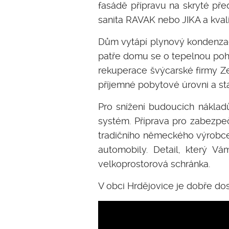
fasádě přípravu na skryté pře
sanita RAVAK nebo JIKA a kval
Dům vytápí plynový kondenzačn
patře domu se o tepelnou poho
rekuperace švýcarské firmy Ze
příjemné pobytové úrovni a sta
Pro snížení budoucích nákladů
systém. Příprava pro zabezpe
tradičního německého výrobce
automobily. Detail, který Vá
velkoprostorová schránka.
V obci Hrdějovice je dobře do