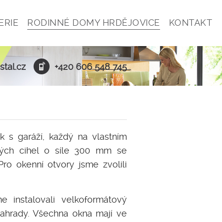
ERIE
RODINNÉ DOMY HRDĚJOVICE
KONTAKT
stal.cz
+420 606 548 745
 s garáží, každý na vlastním
kých cihel o síle 300 mm se
o okenní otvory jsme zvolili
 instalovali velkoformátový
ahrady. Všechna okna mají ve